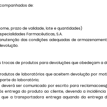
 acompanhados de:
ome, prazo de validade, lote e quantidades)
pecialidades Farmacêuticas, S.A.
manutenção das condições adequadas de armazenamento
devolução.
as trocas de produtos para devoluções que obedeçam a 
produtos de laboratórios que aceitem devolução por mot
arte do laboratório;
e: deverá ser comunicado por escrito para
reclamacoes
ós entrega do produto ao cliente, devendo a incidência
te, que a transportadora entrega aquando da entreg