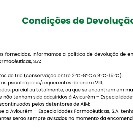
Condições de Devoluçã
s fornecidos, informamos a política de devolução de e
armacêuticas, S.A:
os de frio (conservação entre 2ºC-8ºC e 8ºC-15ºC);
os psicotrópicos/requerentes de anexo VIII;
sados, parcial ou totalmente, ou que se encontrem em m
e não tenham sido adquiridos à Aviourém – Especialidades
escontinuados pelos detentores de AIM;
ue a Aviourém – Especialidades Farmacêuticas, S.A. te
ientes serão sempre avisados no momento da encomenda 